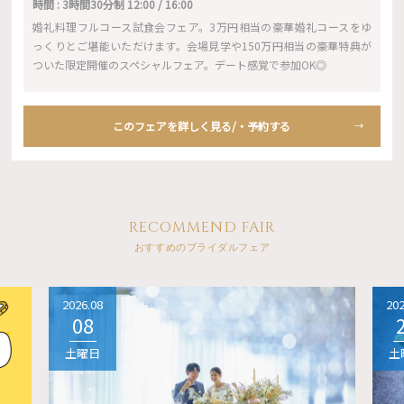
時間 : 3時間30分制 12:00 / 16:00
婚礼料理フルコース試食会フェア。3万円相当の豪華婚礼コースをゆ
っくりとご堪能いただけます。会場見学や150万円相当の豪華特典が
ついた限定開催のスペシャルフェア。デート感覚で参加OK◎
このフェアを詳しく見る/・予約する
RECOMMEND FAIR
おすすめのブライダルフェア
2026.08
202
08
土曜日
土