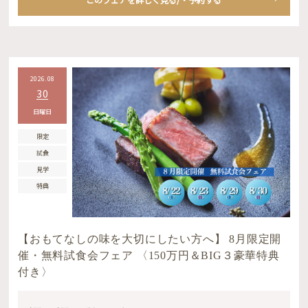
2026.08
30
日曜日
限定
試食
見学
特典
【おもてなしの味を大切にしたい方へ】 8月限定開
催・無料試食会フェア 〈150万円＆BIG３豪華特典
付き〉