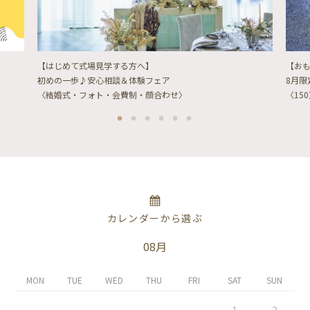
【はじめて式場見学する方へ】
【お
初めの一歩♪安心相談＆体験フェア
8月
〈結婚式・フォト・会費制・顔合わせ〉
〈15
カレンダーから選ぶ
08月
MON
TUE
WED
THU
FRI
SAT
SUN
1
2