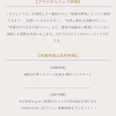
【ブライダルフェア詳細】
このフェアでは、式場探しで一番知りたい「結婚式費用」について相談
できます。「総額いくらかかるの？」「招待人数別の見積がほしい」
「予算内でできるか知りたい」など、理想の結婚式と費用についてのご
相談とお見積を作成いたします。TEA TO EATさんのカレーランチ付き
です。
【来館特典&成約特典】
【来館特典】
◾️婚礼料理フルコース試食会 無料ペアチケット
ーーーーーーーーーーーーーーーーーーーー
【成約特典】
◾️30名様以上のご結婚式なら 150万円相当お得になる
「UMADOSHI_SSプラン」豪華特典をプレゼント！！