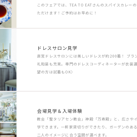
このフェアでは、TEA TO EATさんのスパイスカレ
ただけます！ご予約はお早めに！
ドレスサロン見学
直営ドレスサロンには美しいドレスが約200着！ ブ
礼和装も充実。専門のドレスコーディネーターが衣装
望の方は試着もOK〉
会場見学＆入場体験
教会「聖タリアセン教会」神殿「万寿殿」と、広さや
学できます。一軒家貸切りができたり、ガーデンのあ
二人のイメージに合う空間が選べます。