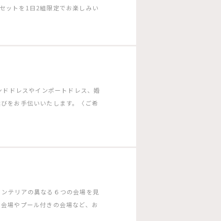
ーのセットを1日2組限定でお楽しみい
ランドドレスやインポートドレス、婚
選びをお手伝いいたします。〈ご希
インテリアの異なる６つの会場を見
る会場やプール付きの会場など、お