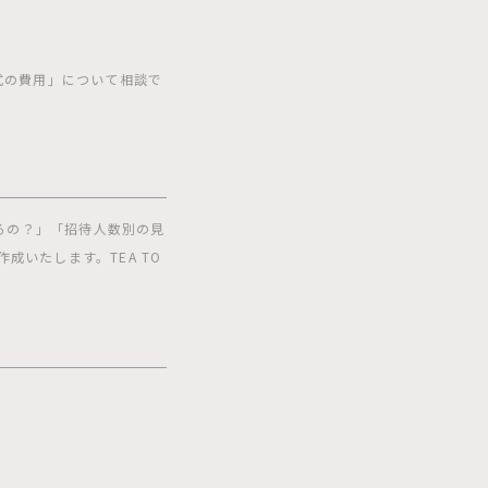
婚式の費用」について相談で
るの？」「招待人数別の見
いたします。TEA TO