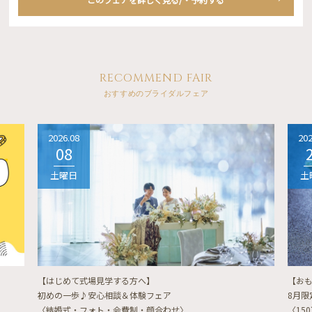
RECOMMEND FAIR
おすすめのブライダルフェア
2026.08
202
08
土曜日
土
【はじめて式場見学する方へ】
【お
初めの一歩♪安心相談＆体験フェア
8月
〈結婚式・フォト・会費制・顔合わせ〉
〈15