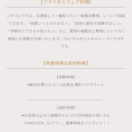
【ブライダルフェア詳細】
このフェアでは、式場探しで一番知りたい「結婚式費用」について相談
できます。「総額いくらかかるの？」「招待人数別の見積がほしい」
「予算内でできるか知りたい」など、理想の結婚式と費用についてのご
相談とお見積を作成いたします。TEA TO EATさんのカレーランチ付き
です。
【来館特典&成約特典】
【来館特典】
◾️婚礼料理フルコース試食会 無料ペアチケット
ーーーーーーーーーーーーーーーーーーーー
【成約特典】
◾️30名様以上のご結婚式なら 150万円相当お得になる
「UMADOSHI_SSプラン」豪華特典をプレゼント！！