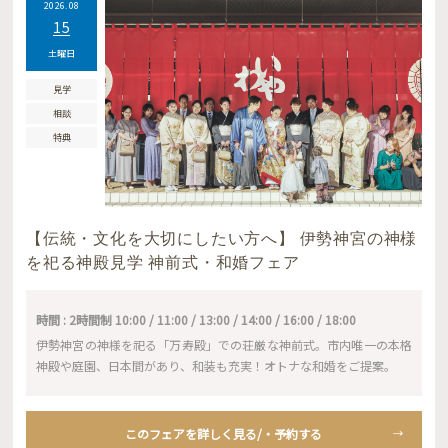
2026.08
15
土曜日
見学
相談
特典
【伝統・文化を大切にしたい方へ】 伊勢神宮の神様
を祀る神殿見学 神前式・和婚フェア
時間 : 2時間制 10:00 / 11:00 / 13:00 / 14:00 / 16:00 / 18:00
伊勢神宮の神様を祀る「万寿殿」での荘厳な神前式。市内唯一の本格
神殿や庭園、日本間があり、和装も充実！オトナな和婚をご提案。
このフェアを詳しく見る/・予約する