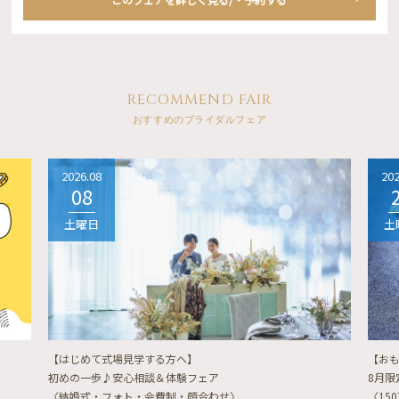
RECOMMEND FAIR
おすすめのブライダルフェア
2026.08
202
08
土曜日
土
【はじめて式場見学する方へ】
【お
初めの一歩♪安心相談＆体験フェア
8月
〈結婚式・フォト・会費制・顔合わせ〉
〈15