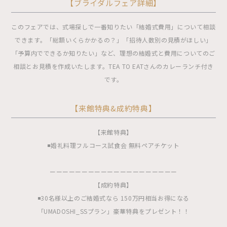
【ブライダルフェア詳細】
このフェアでは、式場探しで一番知りたい「結婚式費用」について相談
できます。「総額いくらかかるの？」「招待人数別の見積がほしい」
「予算内でできるか知りたい」など、理想の結婚式と費用についてのご
相談とお見積を作成いたします。TEA TO EATさんのカレーランチ付き
です。
【来館特典&成約特典】
【来館特典】
◾️婚礼料理フルコース試食会 無料ペアチケット
ーーーーーーーーーーーーーーーーーーーー
【成約特典】
◾️30名様以上のご結婚式なら 150万円相当お得になる
「UMADOSHI_SSプラン」豪華特典をプレゼント！！