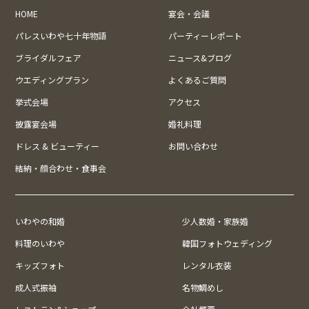
HOME
宴会・会議
パレスいわや七十年物語
パーティーレポート
ブライダルフェア
ニュース&ブログ
ウエディングプラン
よくあるご質問
挙式会場
アクセス
披露宴会場
婚礼料理
ドレス & ビューティー
お問い合わせ
結納・顔合わせ・食事会
いわやの和婚
少人数婚・家族婚
料理のいわや
韓国フォトウェディング
キッズフォト
レンタル衣装
成人式振袖
名物鯛めし