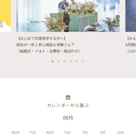
【はじめて式場見学する方へ】
【お
初めの一歩♪安心相談＆体験フェア
8月
〈結婚式・フォト・会費制・顔合わせ〉
〈15
カレンダーから選ぶ
08月
MON
TUE
WED
THU
FRI
SAT
SUN