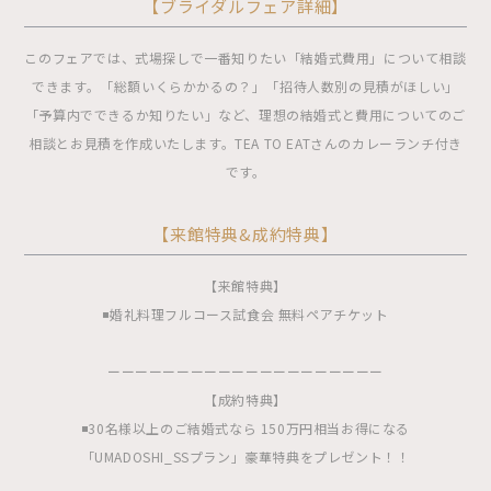
【ブライダルフェア詳細】
このフェアでは、式場探しで一番知りたい「結婚式費用」について相談
できます。「総額いくらかかるの？」「招待人数別の見積がほしい」
「予算内でできるか知りたい」など、理想の結婚式と費用についてのご
相談とお見積を作成いたします。TEA TO EATさんのカレーランチ付き
です。
【来館特典&成約特典】
【来館特典】
◾️婚礼料理フルコース試食会 無料ペアチケット
ーーーーーーーーーーーーーーーーーーーー
【成約特典】
◾️30名様以上のご結婚式なら 150万円相当お得になる
「UMADOSHI_SSプラン」豪華特典をプレゼント！！