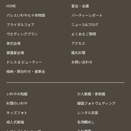
HOME
宴会・会議
パレスいわや七十年物語
パーティーレポート
ブライダルフェア
ニュース&ブログ
ウエディングプラン
よくあるご質問
挙式会場
アクセス
披露宴会場
婚礼料理
ドレス & ビューティー
お問い合わせ
結納・顔合わせ・食事会
いわやの和婚
少人数婚・家族婚
料理のいわや
韓国フォトウェディング
キッズフォト
レンタル衣装
成人式振袖
名物鯛めし