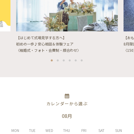
【はじめて式場見学する方へ】
【お
初めの一歩♪安心相談＆体験フェア
8月
〈結婚式・フォト・会費制・顔合わせ〉
〈15
カレンダーから選ぶ
08月
MON
TUE
WED
THU
FRI
SAT
SUN