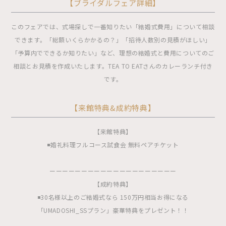
【ブライダルフェア詳細】
このフェアでは、式場探しで一番知りたい「結婚式費用」について相談
できます。「総額いくらかかるの？」「招待人数別の見積がほしい」
「予算内でできるか知りたい」など、理想の結婚式と費用についてのご
相談とお見積を作成いたします。TEA TO EATさんのカレーランチ付き
です。
【来館特典&成約特典】
【来館特典】
◾️婚礼料理フルコース試食会 無料ペアチケット
ーーーーーーーーーーーーーーーーーーーー
【成約特典】
◾️30名様以上のご結婚式なら 150万円相当お得になる
「UMADOSHI_SSプラン」豪華特典をプレゼント！！