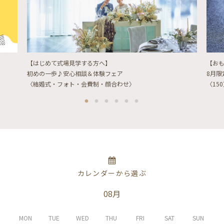
【はじめて式場見学する方へ】
【お
初めの一歩♪安心相談＆体験フェア
8月
〈結婚式・フォト・会費制・顔合わせ〉
〈15
カレンダーから選ぶ
08月
MON
TUE
WED
THU
FRI
SAT
SUN