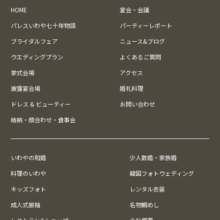
HOME
宴会・会議
パレスいわや七十年物語
パーティーレポート
ブライダルフェア
ニュース&ブログ
ウエディングプラン
よくあるご質問
挙式会場
アクセス
披露宴会場
婚礼料理
ドレス & ビューティー
お問い合わせ
結納・顔合わせ・食事会
いわやの和婚
少人数婚・家族婚
料理のいわや
韓国フォトウェディング
キッズフォト
レンタル衣装
成人式振袖
名物鯛めし