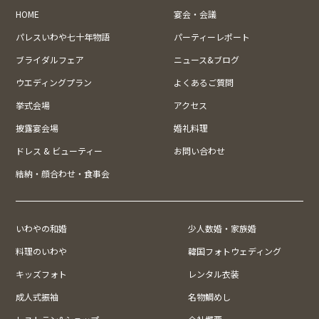
HOME
宴会・会議
パレスいわや七十年物語
パーティーレポート
ブライダルフェア
ニュース&ブログ
ウエディングプラン
よくあるご質問
挙式会場
アクセス
披露宴会場
婚礼料理
ドレス & ビューティー
お問い合わせ
結納・顔合わせ・食事会
いわやの和婚
少人数婚・家族婚
料理のいわや
韓国フォトウェディング
キッズフォト
レンタル衣装
成人式振袖
名物鯛めし