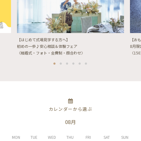
【はじめて式場見学する方へ】
【お
初めの一歩♪安心相談＆体験フェア
8月
〈結婚式・フォト・会費制・顔合わせ〉
〈15
カレンダーから選ぶ
08月
MON
TUE
WED
THU
FRI
SAT
SUN