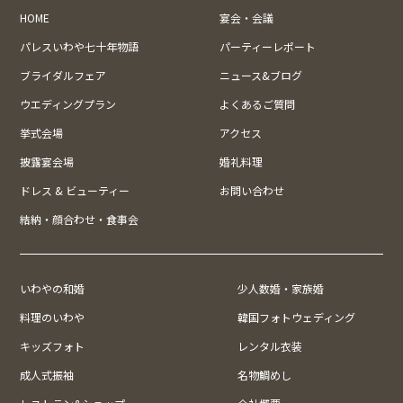
HOME
宴会・会議
パレスいわや七十年物語
パーティーレポート
ブライダルフェア
ニュース&ブログ
ウエディングプラン
よくあるご質問
挙式会場
アクセス
披露宴会場
婚礼料理
ドレス & ビューティー
お問い合わせ
結納・顔合わせ・食事会
いわやの和婚
少人数婚・家族婚
料理のいわや
韓国フォトウェディング
キッズフォト
レンタル衣装
成人式振袖
名物鯛めし