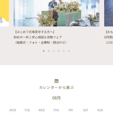
【はじめて式場見学する方へ】
【お
初めの一歩♪安心相談＆体験フェア
8月
〈結婚式・フォト・会費制・顔合わせ〉
〈15
カレンダーから選ぶ
08月
MON
TUE
WED
THU
FRI
SAT
SUN