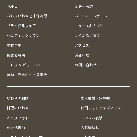
HOME
宴会・会議
パレスいわや七十年物語
パーティーレポート
ブライダルフェア
ニュース&ブログ
ウエディングプラン
よくあるご質問
挙式会場
アクセス
披露宴会場
婚礼料理
ドレス & ビューティー
お問い合わせ
結納・顔合わせ・食事会
いわやの和婚
少人数婚・家族婚
料理のいわや
韓国フォトウェディング
キッズフォト
レンタル衣装
成人式振袖
名物鯛めし