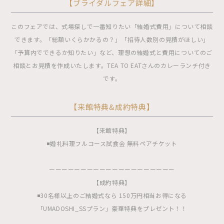
【ブライダルフェア詳細】
このフェアでは、式場探しで一番知りたい「結婚式費用」について相談
できます。「総額いくらかかるの？」「招待人数別の見積がほしい」
「予算内でできるか知りたい」など、理想の結婚式と費用についてのご
相談とお見積を作成いたします。TEA TO EATさんのカレーランチ付き
です。
【来館特典&成約特典】
【来館特典】
◾️婚礼料理フルコース試食会 無料ペアチケット
ーーーーーーーーーーーーーーーーーーーー
【成約特典】
◾️30名様以上のご結婚式なら 150万円相当お得になる
「UMADOSHI_SSプラン」豪華特典をプレゼント！！