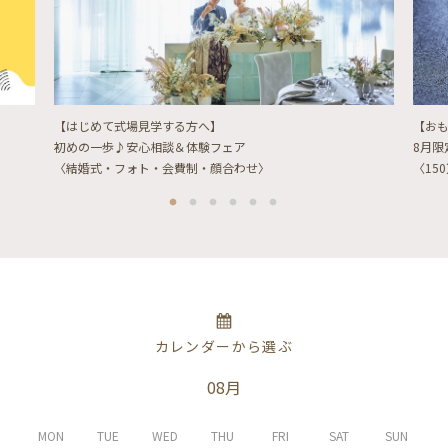
【はじめて式場見学する方へ】
【お
初めの一歩♪安心相談＆体験フェア
8月
〈結婚式・フォト・会費制・顔合わせ〉
〈15
カレンダーから選ぶ
08月
MON
TUE
WED
THU
FRI
SAT
SUN