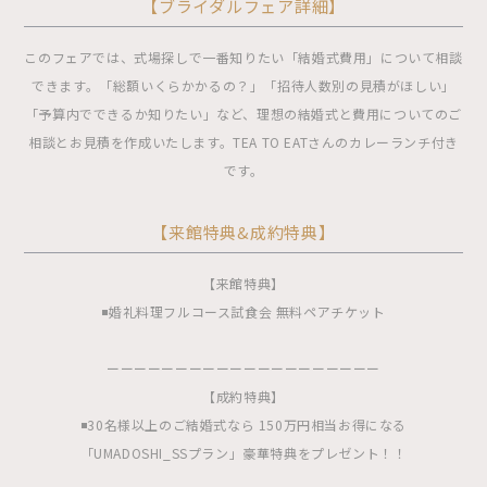
【ブライダルフェア詳細】
このフェアでは、式場探しで一番知りたい「結婚式費用」について相談
できます。「総額いくらかかるの？」「招待人数別の見積がほしい」
「予算内でできるか知りたい」など、理想の結婚式と費用についてのご
相談とお見積を作成いたします。TEA TO EATさんのカレーランチ付き
です。
【来館特典&成約特典】
【来館特典】
◾️婚礼料理フルコース試食会 無料ペアチケット
ーーーーーーーーーーーーーーーーーーーー
【成約特典】
◾️30名様以上のご結婚式なら 150万円相当お得になる
「UMADOSHI_SSプラン」豪華特典をプレゼント！！