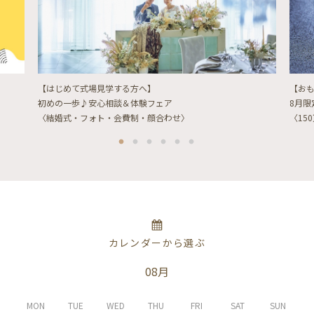
【はじめて式場見学する方へ】
【お
初めの一歩♪安心相談＆体験フェア
8月
〈結婚式・フォト・会費制・顔合わせ〉
〈15
カレンダーから選ぶ
08月
MON
TUE
WED
THU
FRI
SAT
SUN