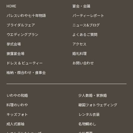
HOME
宴会・会議
パレスいわや七十年物語
パーティーレポート
ブライダルフェア
ニュース&ブログ
ウエディングプラン
よくあるご質問
挙式会場
アクセス
披露宴会場
婚礼料理
ドレス & ビューティー
お問い合わせ
結納・顔合わせ・食事会
いわやの和婚
少人数婚・家族婚
料理のいわや
韓国フォトウェディング
キッズフォト
レンタル衣装
成人式振袖
名物鯛めし