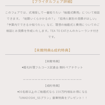
【ブライダルフェア詳細】
このフェアでは、式場探しで一番知りたい「結婚式費用」について相談
できます。「総額いくらかかるの？」「招待人数別の見積がほしい」
「予算内でできるか知りたい」など、理想の結婚式と費用についてのご
相談とお見積を作成いたします。TEA TO EATさんのカレーランチ付き
です。
【来館特典&成約特典】
【来館特典】
◾️婚礼料理フルコース試食会 無料ペアチケット
ーーーーーーーーーーーーーーーーーーーー
【成約特典】
◾️30名様以上のご結婚式なら 150万円相当お得になる
「UMADOSHI_SSプラン」豪華特典をプレゼント！！