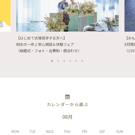
【はじめて式場見学する方へ】
【お
初めの一歩♪安心相談＆体験フェア
8月
〈結婚式・フォト・会費制・顔合わせ〉
〈15
カレンダーから選ぶ
08月
MON
TUE
WED
THU
FRI
SAT
SUN