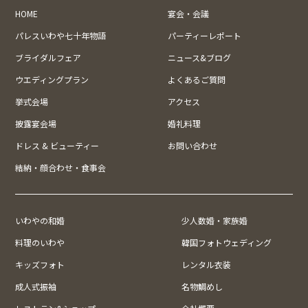
HOME
宴会・会議
パレスいわや七十年物語
パーティーレポート
ブライダルフェア
ニュース&ブログ
ウエディングプラン
よくあるご質問
挙式会場
アクセス
披露宴会場
婚礼料理
ドレス & ビューティー
お問い合わせ
結納・顔合わせ・食事会
いわやの和婚
少人数婚・家族婚
料理のいわや
韓国フォトウェディング
キッズフォト
レンタル衣装
成人式振袖
名物鯛めし