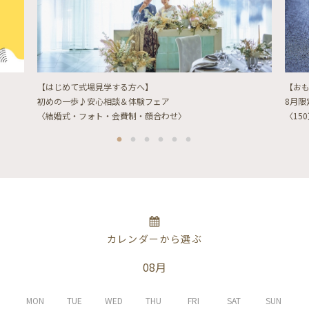
【はじめて式場見学する方へ】
【お
初めの一歩♪安心相談＆体験フェア
8月
〈結婚式・フォト・会費制・顔合わせ〉
〈15
カレンダーから選ぶ
08月
MON
TUE
WED
THU
FRI
SAT
SUN