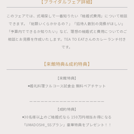
【ブライダルフェア詳細】
このフェアでは、式場探しで一番知りたい「結婚式費用」について相談
できます。「総額いくらかかるの？」「招待人数別の見積がほしい」
「予算内でできるか知りたい」など、理想の結婚式と費用についてのご
相談とお見積を作成いたします。TEA TO EATさんのカレーランチ付き
です。
【来館特典&成約特典】
【来館特典】
◾️婚礼料理フルコース試食会 無料ペアチケット
ーーーーーーーーーーーーーーーーーーーー
【成約特典】
◾️30名様以上のご結婚式なら 150万円相当お得になる
「UMADOSHI_SSプラン」豪華特典をプレゼント！！