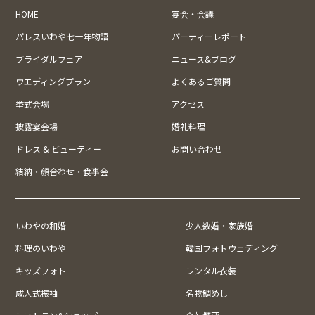
HOME
宴会・会議
パレスいわや七十年物語
パーティーレポート
ブライダルフェア
ニュース&ブログ
ウエディングプラン
よくあるご質問
挙式会場
アクセス
披露宴会場
婚礼料理
ドレス & ビューティー
お問い合わせ
結納・顔合わせ・食事会
いわやの和婚
少人数婚・家族婚
料理のいわや
韓国フォトウェディング
キッズフォト
レンタル衣装
成人式振袖
名物鯛めし