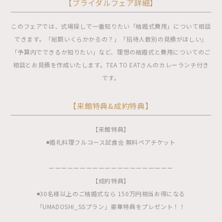
【ブライダルフェア詳細】
このフェアでは、式場探しで一番知りたい「結婚式費用」について相談
できます。「総額いくらかかるの？」「招待人数別の見積がほしい」
「予算内でできるか知りたい」など、理想の結婚式と費用についてのご
相談とお見積を作成いたします。TEA TO EATさんのカレーランチ付き
です。
【来館特典&成約特典】
【来館特典】
◾️婚礼料理フルコース試食会 無料ペアチケット
ーーーーーーーーーーーーーーーーーーーー
【成約特典】
◾️30名様以上のご結婚式なら 150万円相当お得になる
「UMADOSHI_SSプラン」豪華特典をプレゼント！！