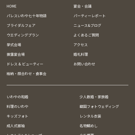
HOME
宴会・会議
パレスいわや七十年物語
パーティーレポート
ブライダルフェア
ニュース&ブログ
ウエディングプラン
よくあるご質問
挙式会場
アクセス
披露宴会場
婚礼料理
ドレス & ビューティー
お問い合わせ
結納・顔合わせ・食事会
いわやの和婚
少人数婚・家族婚
料理のいわや
韓国フォトウェディング
キッズフォト
レンタル衣装
成人式振袖
名物鯛めし