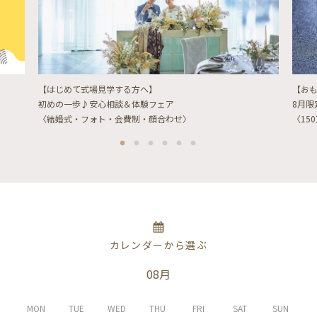
【はじめて式場見学する方へ】
【お
初めの一歩♪安心相談＆体験フェア
8月
〈結婚式・フォト・会費制・顔合わせ〉
〈15
カレンダーから選ぶ
08月
MON
TUE
WED
THU
FRI
SAT
SUN