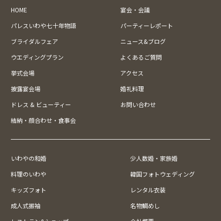
HOME
宴会・会議
パレスいわや七十年物語
パーティーレポート
ブライダルフェア
ニュース&ブログ
ウエディングプラン
よくあるご質問
挙式会場
アクセス
披露宴会場
婚礼料理
ドレス & ビューティー
お問い合わせ
結納・顔合わせ・食事会
いわやの和婚
少人数婚・家族婚
料理のいわや
韓国フォトウェディング
キッズフォト
レンタル衣装
成人式振袖
名物鯛めし