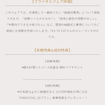
【ブライダルフェア詳細】
このフェアでは、式場探しで一番知りたい「結婚式費用」について相談
できます。「総額いくらかかるの？」「招待人数別の見積がほしい」
「予算内でできるか知りたい」など、理想の結婚式と費用についてのご
相談とお見積を作成いたします。TEA TO EATさんのカレーランチ付き
です。
【来館特典&成約特典】
【来館特典】
◾️婚礼料理フルコース試食会 無料ペアチケット
ーーーーーーーーーーーーーーーーーーーー
【成約特典】
◾️30名様以上のご結婚式なら 150万円相当お得になる
「UMADOSHI_SSプラン」豪華特典をプレゼント！！