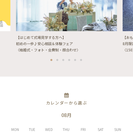
【はじめて式場見学する方へ】
【お
初めの一歩♪安心相談＆体験フェア
8月
〈結婚式・フォト・会費制・顔合わせ〉
〈15
カレンダーから選ぶ
08月
MON
TUE
WED
THU
FRI
SAT
SUN