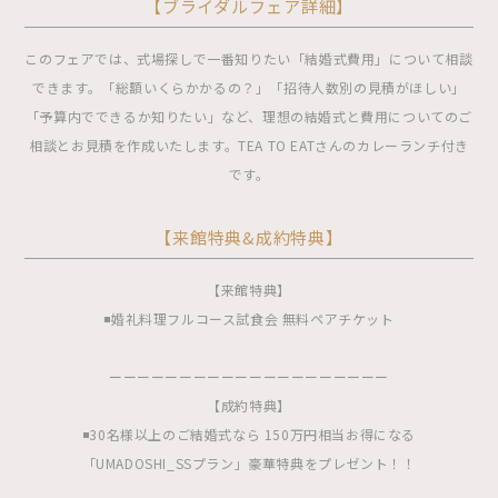
【ブライダルフェア詳細】
このフェアでは、式場探しで一番知りたい「結婚式費用」について相談
できます。「総額いくらかかるの？」「招待人数別の見積がほしい」
「予算内でできるか知りたい」など、理想の結婚式と費用についてのご
相談とお見積を作成いたします。TEA TO EATさんのカレーランチ付き
です。
【来館特典&成約特典】
【来館特典】
◾️婚礼料理フルコース試食会 無料ペアチケット
ーーーーーーーーーーーーーーーーーーーー
【成約特典】
◾️30名様以上のご結婚式なら 150万円相当お得になる
「UMADOSHI_SSプラン」豪華特典をプレゼント！！