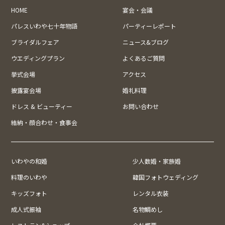
HOME
宴会・会議
パレスいわや七十年物語
パーティーレポート
ブライダルフェア
ニュース&ブログ
ウエディングプラン
よくあるご質問
挙式会場
アクセス
披露宴会場
婚礼料理
ドレス & ビューティー
お問い合わせ
結納・顔合わせ・食事会
いわやの和婚
少人数婚・家族婚
料理のいわや
韓国フォトウェディング
キッズフォト
レンタル衣装
成人式振袖
名物鯛めし