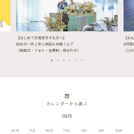
【はじめて式場見学する方へ】
【お
初めの一歩♪安心相談＆体験フェア
8月
〈結婚式・フォト・会費制・顔合わせ〉
〈15
カレンダーから選ぶ
08月
MON
TUE
WED
THU
FRI
SAT
SUN