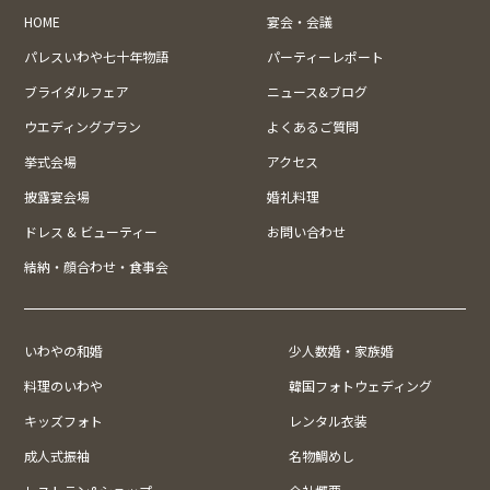
HOME
宴会・会議
パレスいわや七十年物語
パーティーレポート
ブライダルフェア
ニュース&ブログ
ウエディングプラン
よくあるご質問
挙式会場
アクセス
披露宴会場
婚礼料理
ドレス & ビューティー
お問い合わせ
結納・顔合わせ・食事会
いわやの和婚
少人数婚・家族婚
料理のいわや
韓国フォトウェディング
キッズフォト
レンタル衣装
成人式振袖
名物鯛めし