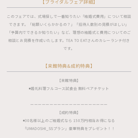
【ブライダルフェア詳細】
このフェアでは、式場探しで一番知りたい「結婚式費用」について相談
できます。「総額いくらかかるの？」「招待人数別の見積がほしい」
「予算内でできるか知りたい」など、理想の結婚式と費用についてのご
相談とお見積を作成いたします。TEA TO EATさんのカレーランチ付き
です。
【来館特典&成約特典】
【来館特典】
◾️婚礼料理フルコース試食会 無料ペアチケット
ーーーーーーーーーーーーーーーーーーーー
【成約特典】
◾️30名様以上のご結婚式なら 150万円相当お得になる
「UMADOSHI_SSプラン」豪華特典をプレゼント！！