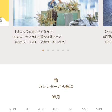
【はじめて式場見学する方へ】
【お
初めの一歩♪安心相談＆体験フェア
8月
〈結婚式・フォト・会費制・顔合わせ〉
〈15
カレンダーから選ぶ
08月
MON
TUE
WED
THU
FRI
SAT
SUN