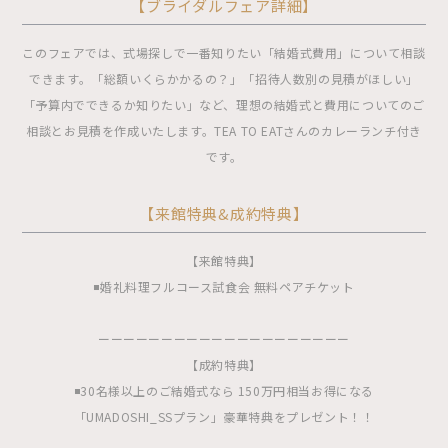
【ブライダルフェア詳細】
このフェアでは、式場探しで一番知りたい「結婚式費用」について相談
できます。「総額いくらかかるの？」「招待人数別の見積がほしい」
「予算内でできるか知りたい」など、理想の結婚式と費用についてのご
相談とお見積を作成いたします。TEA TO EATさんのカレーランチ付き
です。
【来館特典&成約特典】
【来館特典】
◾️婚礼料理フルコース試食会 無料ペアチケット
ーーーーーーーーーーーーーーーーーーーー
【成約特典】
◾️30名様以上のご結婚式なら 150万円相当お得になる
「UMADOSHI_SSプラン」豪華特典をプレゼント！！