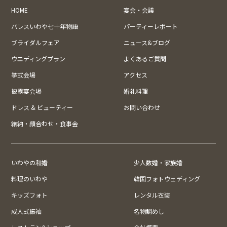
HOME
宴会・会議
パレスいわや七十年物語
パーティーレポート
ブライダルフェア
ニュース&ブログ
ウエディングプラン
よくあるご質問
挙式会場
アクセス
披露宴会場
婚礼料理
ドレス & ビューティー
お問い合わせ
結納・顔合わせ・食事会
いわやの和婚
少人数婚・家族婚
料理のいわや
韓国フォトウェディング
キッズフォト
レンタル衣装
成人式振袖
名物鯛めし