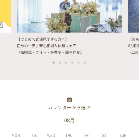
【はじめて式場見学する方へ】
【お
初めの一歩♪安心相談＆体験フェア
8月
〈結婚式・フォト・会費制・顔合わせ〉
〈15
カレンダーから選ぶ
08月
MON
TUE
WED
THU
FRI
SAT
SUN