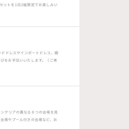
ーのセットを1日2組限定でお楽しみい
ランドドレスやインポートドレス、婚
選びをお手伝いいたします。〈ご希
インテリアの異なる６つの会場を見
る会場やプール付きの会場など、お