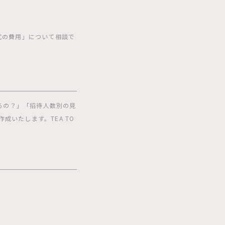
婚式の費用」について相談で
るの？」「招待人数別の見
いたします。TEA TO