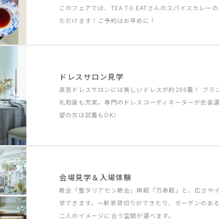
このフェアでは、TEA TO EATさんのスパイスカレ
ただけます！ご予約はお早めに！
ドレスサロン見学
直営ドレスサロンには美しいドレスが約200着！ ブ
礼和装も充実。専門のドレスコーディネーターが衣装
望の方は試着もOK〉
会場見学＆入場体験
教会「聖タリアセン教会」神殿「万寿殿」と、広さや
学できます。一軒家貸切りができたり、ガーデンのあ
二人のイメージに合う空間が選べます。