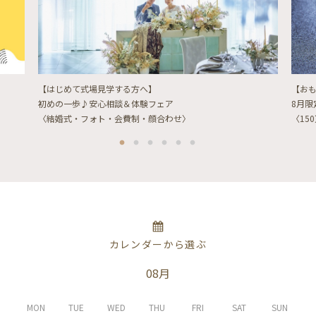
【はじめて式場見学する方へ】
【お
初めの一歩♪安心相談＆体験フェア
8月
〈結婚式・フォト・会費制・顔合わせ〉
〈15
カレンダーから選ぶ
08月
MON
TUE
WED
THU
FRI
SAT
SUN