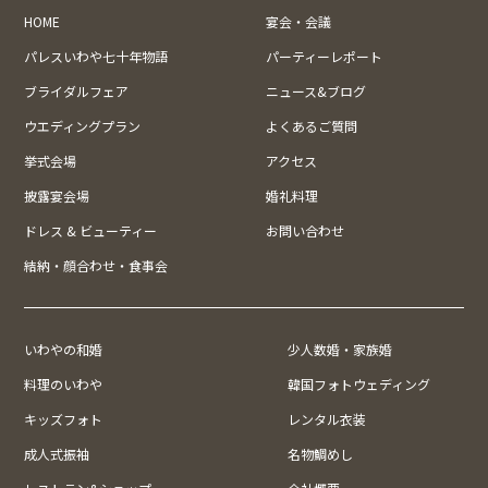
HOME
宴会・会議
パレスいわや七十年物語
パーティーレポート
ブライダルフェア
ニュース&ブログ
ウエディングプラン
よくあるご質問
挙式会場
アクセス
披露宴会場
婚礼料理
ドレス & ビューティー
お問い合わせ
結納・顔合わせ・食事会
いわやの和婚
少人数婚・家族婚
料理のいわや
韓国フォトウェディング
キッズフォト
レンタル衣装
成人式振袖
名物鯛めし