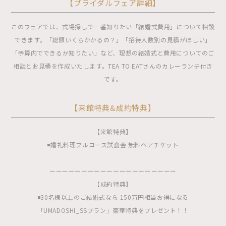
【ブライダルフェア詳細】
このフェアでは、式場探しで一番知りたい「結婚式費用」について相談
できます。「総額いくらかかるの？」「招待人数別の見積がほしい」
「予算内でできるか知りたい」など、理想の結婚式と費用についてのご
相談とお見積を作成いたします。TEA TO EATさんのカレーランチ付き
です。
【来館特典&成約特典】
【来館特典】
◾️婚礼料理フルコース試食会 無料ペアチケット
ーーーーーーーーーーーーーーーーーーーー
【成約特典】
◾️30名様以上のご結婚式なら 150万円相当お得になる
「UMADOSHI_SSプラン」豪華特典をプレゼント！！