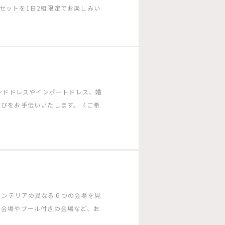
ーのセットを1日2組限定でお楽しみい
ランドドレスやインポートドレス、婚
選びをお手伝いいたします。〈ご希
インテリアの異なる６つの会場を見
る会場やプール付きの会場など、お