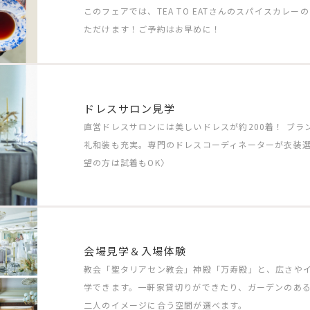
このフェアでは、TEA TO EATさんのスパイスカレ
ただけます！ご予約はお早めに！
ドレスサロン見学
直営ドレスサロンには美しいドレスが約200着！ ブ
礼和装も充実。専門のドレスコーディネーターが衣装
望の方は試着もOK〉
会場見学＆入場体験
教会「聖タリアセン教会」神殿「万寿殿」と、広さや
学できます。一軒家貸切りができたり、ガーデンのあ
二人のイメージに合う空間が選べます。