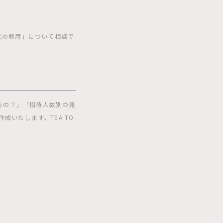
婚式の費用」について相談で
るの？」「招待人数別の見
いたします。TEA TO