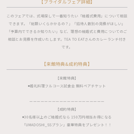
【ブライダルフェア詳細】
このフェアでは、式場探しで一番知りたい「結婚式費用」について相談
できます。「総額いくらかかるの？」「招待人数別の見積がほしい」
「予算内でできるか知りたい」など、理想の結婚式と費用についてのご
相談とお見積を作成いたします。TEA TO EATさんのカレーランチ付き
です。
【来館特典&成約特典】
【来館特典】
◾️婚礼料理フルコース試食会 無料ペアチケット
ーーーーーーーーーーーーーーーーーーーー
【成約特典】
◾️30名様以上のご結婚式なら 150万円相当お得になる
「UMADOSHI_SSプラン」豪華特典をプレゼント！！