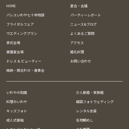
HOME
宴会・会議
パレスいわや七十年物語
パーティーレポート
ブライダルフェア
ニュース&ブログ
ウエディングプラン
よくあるご質問
挙式会場
アクセス
披露宴会場
婚礼料理
ドレス & ビューティー
お問い合わせ
結納・顔合わせ・食事会
いわやの和婚
少人数婚・家族婚
料理のいわや
韓国フォトウェディング
キッズフォト
レンタル衣装
成人式振袖
名物鯛めし