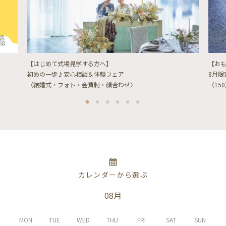
【はじめて式場見学する方へ】
【お
初めの一歩♪安心相談＆体験フェア
8月
〈結婚式・フォト・会費制・顔合わせ〉
〈15
カレンダーから選ぶ
08月
MON
TUE
WED
THU
FRI
SAT
SUN