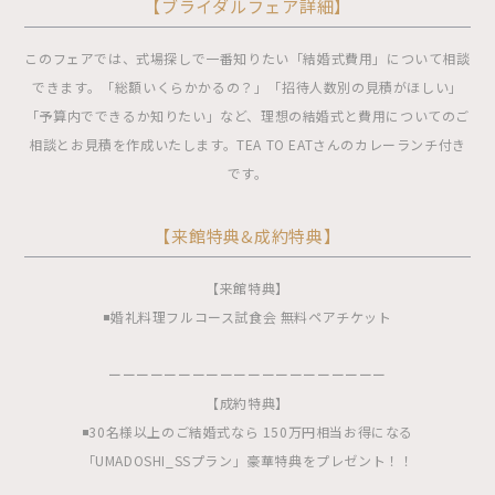
【ブライダルフェア詳細】
このフェアでは、式場探しで一番知りたい「結婚式費用」について相談
できます。「総額いくらかかるの？」「招待人数別の見積がほしい」
「予算内でできるか知りたい」など、理想の結婚式と費用についてのご
相談とお見積を作成いたします。TEA TO EATさんのカレーランチ付き
です。
【来館特典&成約特典】
【来館特典】
◾️婚礼料理フルコース試食会 無料ペアチケット
ーーーーーーーーーーーーーーーーーーーー
【成約特典】
◾️30名様以上のご結婚式なら 150万円相当お得になる
「UMADOSHI_SSプラン」豪華特典をプレゼント！！