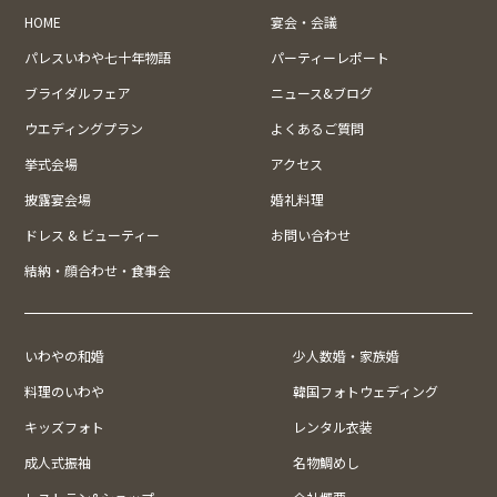
HOME
宴会・会議
パレスいわや七十年物語
パーティーレポート
ブライダルフェア
ニュース&ブログ
ウエディングプラン
よくあるご質問
挙式会場
アクセス
披露宴会場
婚礼料理
ドレス & ビューティー
お問い合わせ
結納・顔合わせ・食事会
いわやの和婚
少人数婚・家族婚
料理のいわや
韓国フォトウェディング
キッズフォト
レンタル衣装
成人式振袖
名物鯛めし