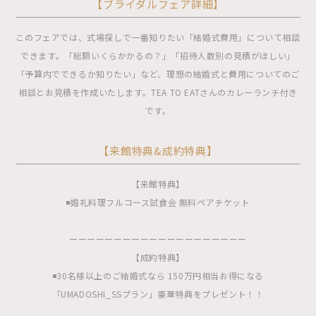
【ブライダルフェア詳細】
このフェアでは、式場探しで一番知りたい「結婚式費用」について相談
できます。「総額いくらかかるの？」「招待人数別の見積がほしい」
「予算内でできるか知りたい」など、理想の結婚式と費用についてのご
相談とお見積を作成いたします。TEA TO EATさんのカレーランチ付き
です。
【来館特典&成約特典】
【来館特典】
◾️婚礼料理フルコース試食会 無料ペアチケット
ーーーーーーーーーーーーーーーーーーーー
【成約特典】
◾️30名様以上のご結婚式なら 150万円相当お得になる
「UMADOSHI_SSプラン」豪華特典をプレゼント！！