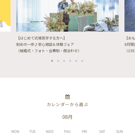
【はじめて式場見学する方へ】
【お
初めの一歩♪安心相談＆体験フェア
8月
〈結婚式・フォト・会費制・顔合わせ〉
〈15
カレンダーから選ぶ
08月
MON
TUE
WED
THU
FRI
SAT
SUN