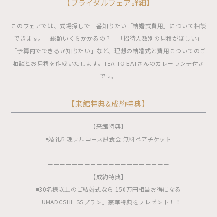
【ブライダルフェア詳細】
このフェアでは、式場探しで一番知りたい「結婚式費用」について相談
できます。「総額いくらかかるの？」「招待人数別の見積がほしい」
「予算内でできるか知りたい」など、理想の結婚式と費用についてのご
相談とお見積を作成いたします。TEA TO EATさんのカレーランチ付き
です。
【来館特典&成約特典】
【来館特典】
◾️婚礼料理フルコース試食会 無料ペアチケット
ーーーーーーーーーーーーーーーーーーーー
【成約特典】
◾️30名様以上のご結婚式なら 150万円相当お得になる
「UMADOSHI_SSプラン」豪華特典をプレゼント！！