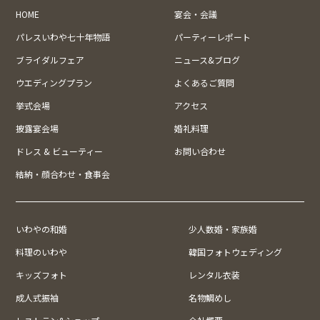
HOME
宴会・会議
パレスいわや七十年物語
パーティーレポート
ブライダルフェア
ニュース&ブログ
ウエディングプラン
よくあるご質問
挙式会場
アクセス
披露宴会場
婚礼料理
ドレス & ビューティー
お問い合わせ
結納・顔合わせ・食事会
いわやの和婚
少人数婚・家族婚
料理のいわや
韓国フォトウェディング
キッズフォト
レンタル衣装
成人式振袖
名物鯛めし