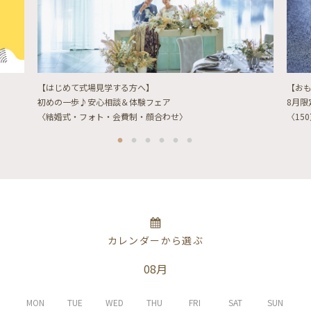
【はじめて式場見学する方へ】
【お
初めの一歩♪安心相談＆体験フェア
8月
〈結婚式・フォト・会費制・顔合わせ〉
〈15
カレンダーから選ぶ
08月
MON
TUE
WED
THU
FRI
SAT
SUN