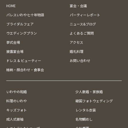
HOME
宴会・会議
パレスいわや七十年物語
パーティーレポート
ブライダルフェア
ニュース&ブログ
ウエディングプラン
よくあるご質問
挙式会場
アクセス
披露宴会場
婚礼料理
ドレス & ビューティー
お問い合わせ
結納・顔合わせ・食事会
いわやの和婚
少人数婚・家族婚
料理のいわや
韓国フォトウェディング
キッズフォト
レンタル衣装
成人式振袖
名物鯛めし