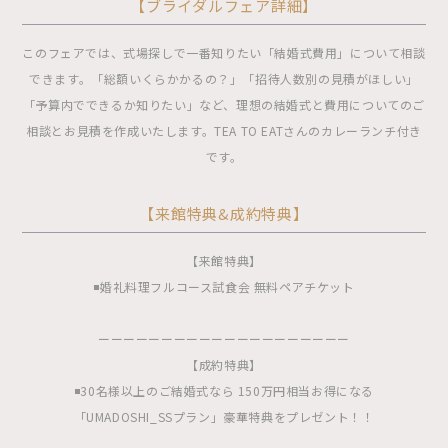
【ブライダルフェア詳細】
このフェアでは、式場探しで一番知りたい「結婚式費用」について相談
できます。「総額いくらかかるの？」「招待人数別の見積がほしい」
「予算内でできるか知りたい」など、理想の結婚式と費用についてのご
相談とお見積を作成いたします。TEA TO EATさんのカレーランチ付き
です。
【来館特典&成約特典】
【来館特典】
◾️婚礼料理フルコース試食会 無料ペアチケット
ーーーーーーーーーーーーーーーーーーーー
【成約特典】
◾️30名様以上のご結婚式なら 150万円相当お得になる
「UMADOSHI_SSプラン」豪華特典をプレゼント！！