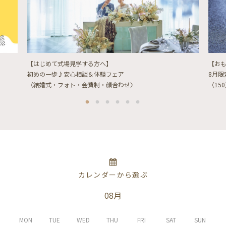
【はじめて式場見学する方へ】
【お
初めの一歩♪安心相談＆体験フェア
8月
〈結婚式・フォト・会費制・顔合わせ〉
〈15
カレンダーから選ぶ
08月
MON
TUE
WED
THU
FRI
SAT
SUN