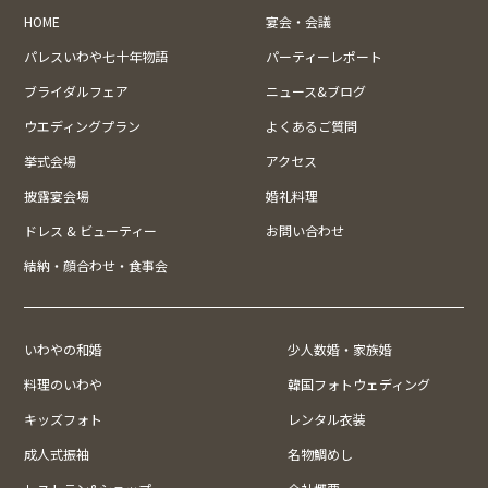
HOME
宴会・会議
パレスいわや七十年物語
パーティーレポート
ブライダルフェア
ニュース&ブログ
ウエディングプラン
よくあるご質問
挙式会場
アクセス
披露宴会場
婚礼料理
ドレス & ビューティー
お問い合わせ
結納・顔合わせ・食事会
いわやの和婚
少人数婚・家族婚
料理のいわや
韓国フォトウェディング
キッズフォト
レンタル衣装
成人式振袖
名物鯛めし