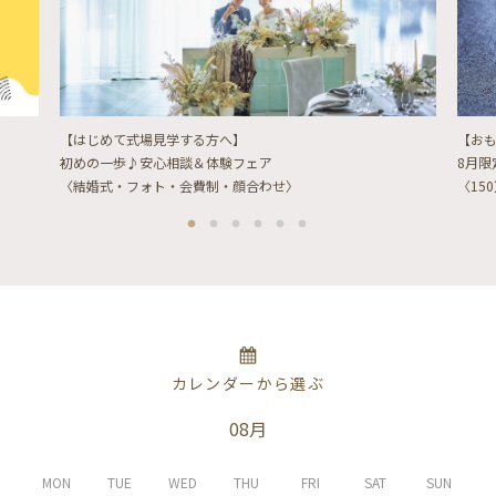
【はじめて式場見学する方へ】
【お
初めの一歩♪安心相談＆体験フェア
8月
〈結婚式・フォト・会費制・顔合わせ〉
〈15
カレンダーから選ぶ
08月
MON
TUE
WED
THU
FRI
SAT
SUN