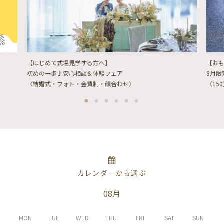
【はじめて式場見学する方へ】
【お
初めの一歩♪安心相談＆体験フェア
8月
〈結婚式・フォト・会費制・顔合わせ〉
〈15
カレンダーから選ぶ
08月
MON
TUE
WED
THU
FRI
SAT
SUN