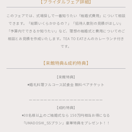
【ブライダルフェア詳細】
このフェアでは、式場探しで一番知りたい「結婚式費用」について相談
できます。「総額いくらかかるの？」「招待人数別の見積がほしい」
「予算内でできるか知りたい」など、理想の結婚式と費用についてのご
相談とお見積を作成いたします。TEA TO EATさんのカレーランチ付き
です。
【来館特典&成約特典】
【来館特典】
◾️婚礼料理フルコース試食会 無料ペアチケット
ーーーーーーーーーーーーーーーーーーーー
【成約特典】
◾️30名様以上のご結婚式なら 150万円相当お得になる
「UMADOSHI_SSプラン」豪華特典をプレゼント！！