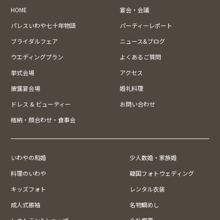
HOME
宴会・会議
パレスいわや七十年物語
パーティーレポート
ブライダルフェア
ニュース&ブログ
ウエディングプラン
よくあるご質問
挙式会場
アクセス
披露宴会場
婚礼料理
ドレス & ビューティー
お問い合わせ
結納・顔合わせ・食事会
いわやの和婚
少人数婚・家族婚
料理のいわや
韓国フォトウェディング
キッズフォト
レンタル衣装
成人式振袖
名物鯛めし