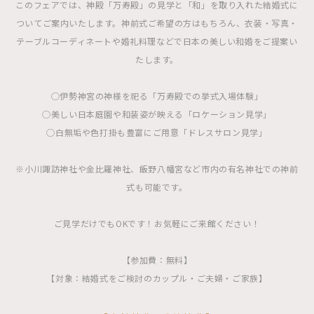
このフェアでは、神殿「万寿殿」の見学と「和」を取り入れた結婚式に
ついてご案内いたします。神前式ご希望の方はもちろん、衣装・写真・
テーブルコーディネートや婚礼料理などで日本の美しい和婚をご提案い
たします。
◯伊勢神宮の神様を祀る「万寿殿での挙式入場体験」
◯美しい日本庭園や和装姿が映える「ロケーション見学」
◯白無垢や色打掛も豊富にご用意「ドレスサロン見学」
※小川諏訪神社や金比羅神社、飯野八幡宮など市内の有名神社での神前
式も可能です。
ご見学だけでもOKです！お気軽にご来館ください！
【参加費：無料】
【対象：結婚式をご検討のカップル・ご夫婦・ご家族】