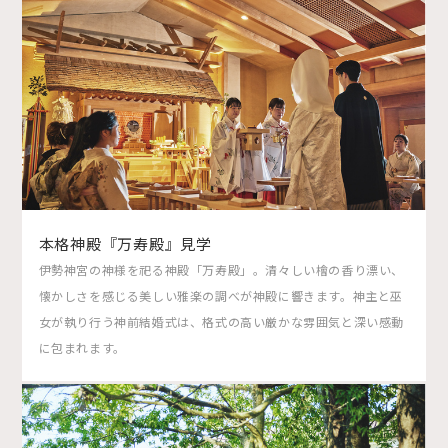
本格神殿『万寿殿』見学
伊勢神宮の神様を祀る神殿「万寿殿」。清々しい檜の香り漂い、
懐かしさを感じる美しい雅楽の調べが神殿に響きます。神主と巫
女が執り行う神前結婚式は、格式の高い厳かな雰囲気と深い感動
に包まれます。