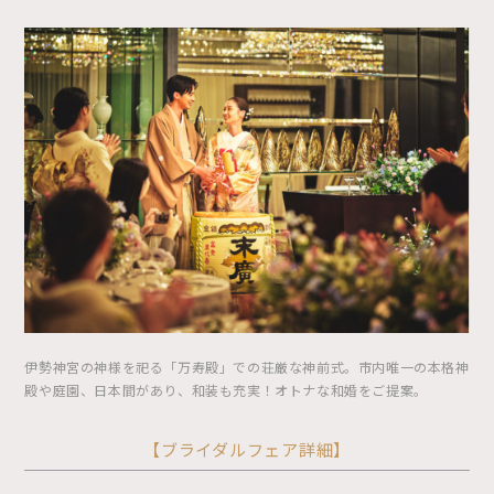
伊勢神宮の神様を祀る「万寿殿」での荘厳な神前式。市内唯一の本格神
殿や庭園、日本間があり、和装も充実！オトナな和婚をご提案。
【ブライダルフェア詳細】