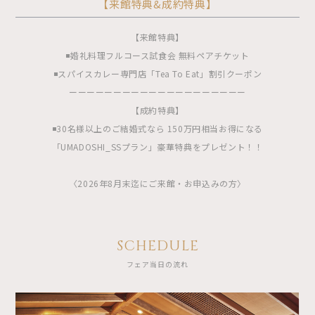
【来館特典&成約特典】
【来館特典】
◾️婚礼料理フルコース試食会 無料ペアチケット
◾️スパイスカレー専門店「Tea To Eat」割引クーポン
ーーーーーーーーーーーーーーーーーーーー
【成約特典】
◾️30名様以上のご結婚式なら 150万円相当お得になる
「UMADOSHI_SSプラン」豪華特典をプレゼント！！
〈2026年8月末迄にご来館・お申込みの方〉
SCHEDULE
フェア当日の流れ