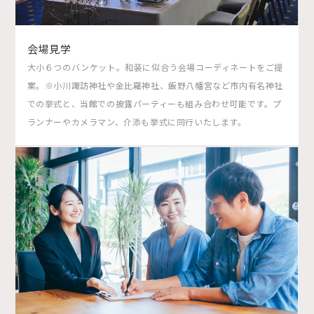
会場見学
大小６つのバンケット。和装に似合う会場コーディネートをご提
案。※小川諏訪神社や金比羅神社、飯野八幡宮など市内有名神社
での挙式と、当館での披露パーティーも組み合わせ可能です。プ
ランナーやカメラマン、介添も挙式に同行いたします。