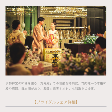
伊勢神宮の神様を祀る「万寿殿」での荘厳な神前式。市内唯一の本格神
殿や庭園、日本間があり、和装も充実！オトナな和婚をご提案。
【ブライダルフェア詳細】