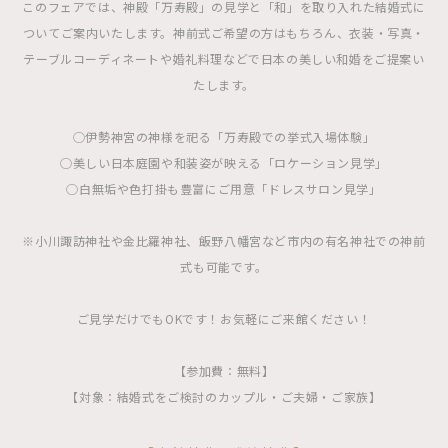
このフェアでは、神殿「万寿殿」の見学と「和」を取り入れた結婚式に
ついてご案内いたします。神前式ご希望の方はもちろん、衣装・写真・
テーブルコーディネートや婚礼料理などで日本の美しい和婚をご提案い
たします。
◯伊勢神宮の神様を祀る「万寿殿での挙式入場体験」
◯美しい日本庭園や和装姿が映える「ロケーション見学」
◯白無垢や色打掛も豊富にご用意「ドレスサロン見学」
※小川諏訪神社や金比羅神社、飯野八幡宮など市内の有名神社での神前
式も可能です。
ご見学だけでもOKです！お気軽にご来館ください！
【参加費：無料】
【対象：結婚式をご検討のカップル・ご夫婦・ご家族】