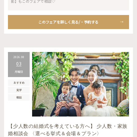
影】もこのフェアで相談♡
このフェアを詳しく見る/・予約する
2026.08
03
月曜日
おすすめ
見学
相談
【少人数の結婚式を考えている方へ】 少人数・家族
婚相談会 〈選べる挙式＆会場＆プラン〉