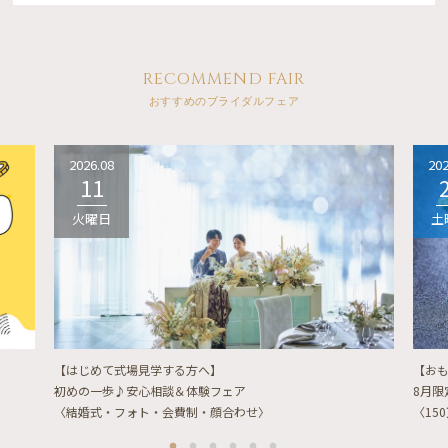
RECOMMEND FAIR
おすすめのブライダルフェア
2026.08
202
11
火曜日
土
【はじめて式場見学する方へ】
【お
初めの一歩♪安心相談＆体験フェア
8月
〈結婚式・フォト・会費制・顔合わせ〉
〈15