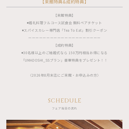
【来館特典&成約特典】
【来館特典】
◾️婚礼料理フルコース試食会 無料ペアチケット
◾️スパイスカレー専門店「Tea To Eat」割引クーポン
ーーーーーーーーーーーーーーーーーーーー
【成約特典】
◾️30名様以上のご結婚式なら 150万円相当お得になる
「UMADOSHI_SSプラン」豪華特典をプレゼント！！
〈2026年8月末迄にご来館・お申込みの方〉
SCHEDULE
フェア当日の流れ