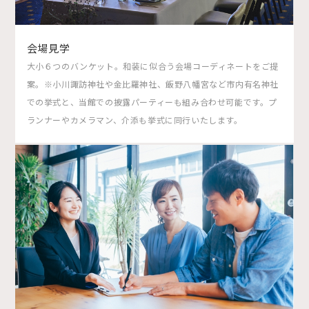
会場見学
大小６つのバンケット。和装に似合う会場コーディネートをご提
案。※小川諏訪神社や金比羅神社、飯野八幡宮など市内有名神社
での挙式と、当館での披露パーティーも組み合わせ可能です。プ
ランナーやカメラマン、介添も挙式に同行いたします。