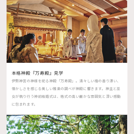
本格神殿『万寿殿』見学
伊勢神宮の神様を祀る神殿「万寿殿」。清々しい檜の香り漂い、
懐かしさを感じる美しい雅楽の調べが神殿に響きます。神主と巫
女が執り行う神前結婚式は、格式の高い厳かな雰囲気と深い感動
に包まれます。