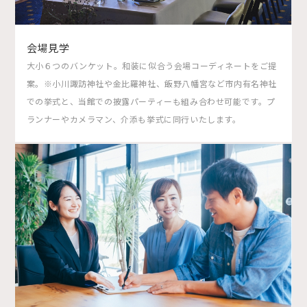
会場見学
大小６つのバンケット。和装に似合う会場コーディネートをご提
案。※小川諏訪神社や金比羅神社、飯野八幡宮など市内有名神社
での挙式と、当館での披露パーティーも組み合わせ可能です。プ
ランナーやカメラマン、介添も挙式に同行いたします。