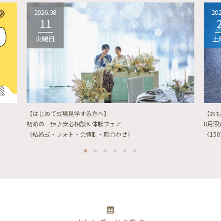
2026.08
202
11
火曜日
土
【はじめて式場見学する方へ】
【お
初めの一歩♪安心相談＆体験フェア
8月
〈結婚式・フォト・会費制・顔合わせ〉
〈15