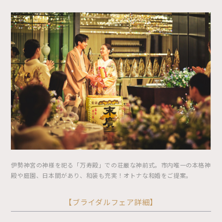
伊勢神宮の神様を祀る「万寿殿」での荘厳な神前式。市内唯一の本格神
殿や庭園、日本間があり、和装も充実！オトナな和婚をご提案。
【ブライダルフェア詳細】