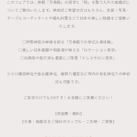
このフェアでは、神殿「万寿殿」の見学と「和」を取り入れた結婚式に
ついてご案内いたします。神前式ご希望の方はもちろん、衣装・写真・
テーブルコーディネートや婚礼料理などで日本の美しい和婚をご提案い
たします。
◯伊勢神宮の神様を祀る「万寿殿での挙式入場体験」
◯美しい日本庭園や和装姿が映える「ロケーション見学」
◯白無垢や色打掛も豊富にご用意「ドレスサロン見学」
※小川諏訪神社や金比羅神社、飯野八幡宮など市内の有名神社での神前
式も可能です。
ご見学だけでもOKです！お気軽にご来館ください！
【参加費：無料】
【対象：結婚式をご検討のカップル・ご夫婦・ご家族】