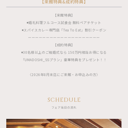
【来館特典&成約特典】
【来館特典】
◾️婚礼料理フルコース試食会 無料ペアチケット
◾️スパイスカレー専門店「Tea To Eat」割引クーポン
ーーーーーーーーーーーーーーーーーーーー
【成約特典】
◾️30名様以上のご結婚式なら 150万円相当お得になる
「UMADOSHI_SSプラン」豪華特典をプレゼント！！
〈2026年8月末迄にご来館・お申込みの方〉
SCHEDULE
フェア当日の流れ