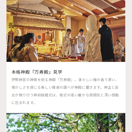
本格神殿『万寿殿』見学
伊勢神宮の神様を祀る神殿「万寿殿」。清々しい檜の香り漂い、
懐かしさを感じる美しい雅楽の調べが神殿に響きます。神主と巫
女が執り行う神前結婚式は、格式の高い厳かな雰囲気と深い感動
に包まれます。