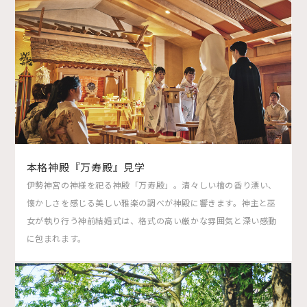
本格神殿『万寿殿』見学
伊勢神宮の神様を祀る神殿「万寿殿」。清々しい檜の香り漂い、
懐かしさを感じる美しい雅楽の調べが神殿に響きます。神主と巫
女が執り行う神前結婚式は、格式の高い厳かな雰囲気と深い感動
に包まれます。