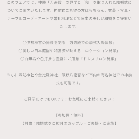
このフェアでは、神殿「万寿殿」の見学と「和」を取り入れた結婚式に
ついてご案内いたします。神前式ご希望の方はもちろん、衣装・写真・
テーブルコーディネートや婚礼料理などで日本の美しい和婚をご提案い
たします。
◯伊勢神宮の神様を祀る「万寿殿での挙式入場体験」
◯美しい日本庭園や和装姿が映える「ロケーション見学」
◯白無垢や色打掛も豊富にご用意「ドレスサロン見学」
※小川諏訪神社や金比羅神社、飯野八幡宮など市内の有名神社での神前
式も可能です。
ご見学だけでもOKです！お気軽にご来館ください！
【参加費：無料】
【対象：結婚式をご検討のカップル・ご夫婦・ご家族】