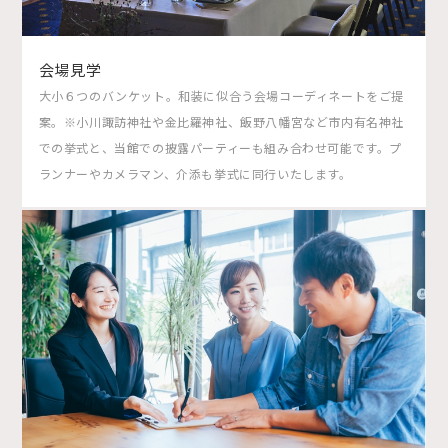
会場見学
大小６つのバンケット。和装に似合う会場コーディネートをご提
案。※小川諏訪神社や金比羅神社、飯野八幡宮など市内有名神社
での挙式と、当館での披露パーティーも組み合わせ可能です。プ
ランナーやカメラマン、介添も挙式に同行いたします。