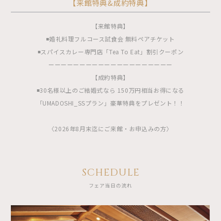
【来館特典&成約特典】
【来館特典】
◾️婚礼料理フルコース試食会 無料ペアチケット
◾️スパイスカレー専門店「Tea To Eat」割引クーポン
ーーーーーーーーーーーーーーーーーーーー
【成約特典】
◾️30名様以上のご結婚式なら 150万円相当お得になる
「UMADOSHI_SSプラン」豪華特典をプレゼント！！
〈2026年8月末迄にご来館・お申込みの方〉
SCHEDULE
フェア当日の流れ