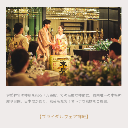
伊勢神宮の神様を祀る「万寿殿」での荘厳な神前式。市内唯一の本格神
殿や庭園、日本間があり、和装も充実！オトナな和婚をご提案。
【ブライダルフェア詳細】