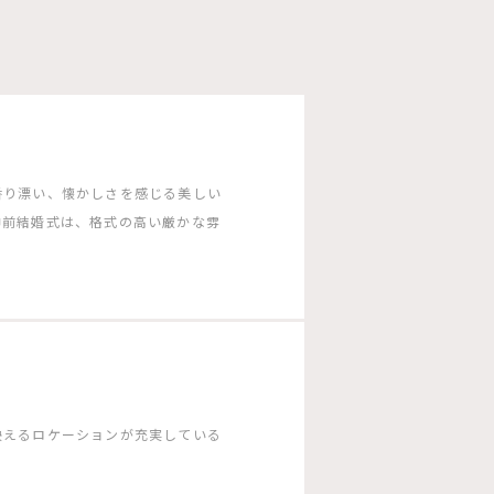
香り漂い、懐かしさを感じる美しい
神前結婚式は、格式の高い厳かな雰
映えるロケーションが充実している