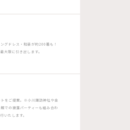
ングドレス・和装が約200着も！
を最大限に引き出します。
ートをご提案。※小川諏訪神社や金
当館での披露パーティーも組み合わ
同行いたします。