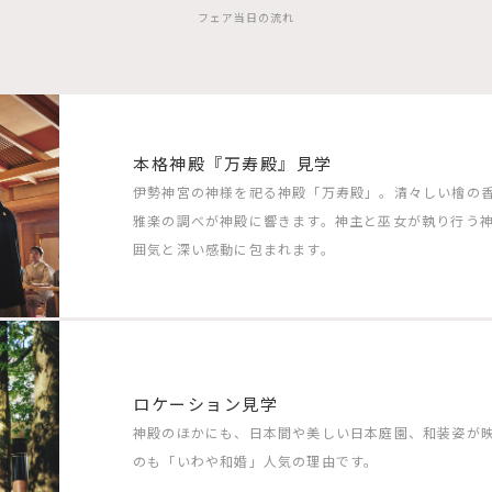
フェア当日の流れ
本格神殿『万寿殿』見学
伊勢神宮の神様を祀る神殿「万寿殿」。清々しい檜の
雅楽の調べが神殿に響きます。神主と巫女が執り行う
囲気と深い感動に包まれます。
ロケーション見学
神殿のほかにも、日本間や美しい日本庭園、和装姿が
のも「いわや和婚」人気の理由です。