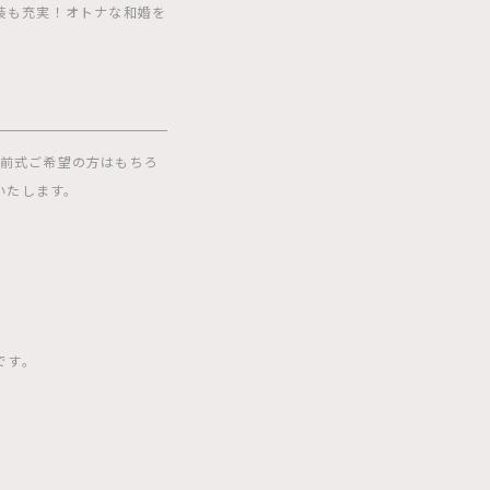
装も充実！オトナな和婚を
神前式ご希望の方はもちろ
いたします。
です。