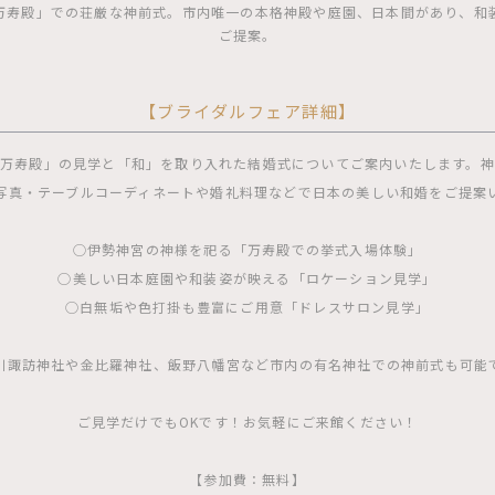
万寿殿」での荘厳な神前式。市内唯一の本格神殿や庭園、日本間があり、和
ご提案。
【ブライダルフェア詳細】
万寿殿」の見学と「和」を取り入れた結婚式についてご案内いたします。
写真・テーブルコーディネートや婚礼料理などで日本の美しい和婚をご提案
◯伊勢神宮の神様を祀る「万寿殿での挙式入場体験」
◯美しい日本庭園や和装姿が映える「ロケーション見学」
◯白無垢や色打掛も豊富にご用意「ドレスサロン見学」
川諏訪神社や金比羅神社、飯野八幡宮など市内の有名神社での神前式も可能
ご見学だけでもOKです！お気軽にご来館ください！
【参加費：無料】