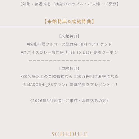
【対象：結婚式をご検討のカップル・ご夫婦・ご家族】
【来館特典&成約特典】
【来館特典】
◾️婚礼料理フルコース試食会 無料ペアチケット
◾️スパイスカレー専門店「Tea To Eat」割引クーポン
ーーーーーーーーーーーーーーーーーーーー
【成約特典】
◾️30名様以上のご結婚式なら 150万円相当お得になる
「UMADOSHI_SSプラン」豪華特典をプレゼント！！
〈2026年8月末迄にご来館・お申込みの方〉
SCHEDULE