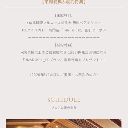
【来館特典&成約特典】
【来館特典】
◾️婚礼料理フルコース試食会 無料ペアチケット
◾️スパイスカレー専門店「Tea To Eat」割引クーポン
ーーーーーーーーーーーーーーーーーーーー
【成約特典】
◾️30名様以上のご結婚式なら 150万円相当お得になる
「UMADOSHI_SSプラン」豪華特典をプレゼント！！
〈2026年8月末迄にご来館・お申込みの方〉
SCHEDULE
フェア当日の流れ