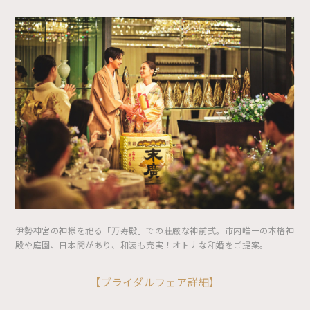
伊勢神宮の神様を祀る「万寿殿」での荘厳な神前式。市内唯一の本格神
殿や庭園、日本間があり、和装も充実！オトナな和婚をご提案。
【ブライダルフェア詳細】