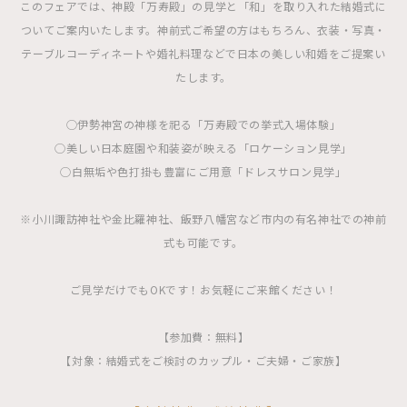
このフェアでは、神殿「万寿殿」の見学と「和」を取り入れた結婚式に
ついてご案内いたします。神前式ご希望の方はもちろん、衣装・写真・
テーブルコーディネートや婚礼料理などで日本の美しい和婚をご提案い
たします。
◯伊勢神宮の神様を祀る「万寿殿での挙式入場体験」
◯美しい日本庭園や和装姿が映える「ロケーション見学」
◯白無垢や色打掛も豊富にご用意「ドレスサロン見学」
※小川諏訪神社や金比羅神社、飯野八幡宮など市内の有名神社での神前
式も可能です。
ご見学だけでもOKです！お気軽にご来館ください！
【参加費：無料】
【対象：結婚式をご検討のカップル・ご夫婦・ご家族】