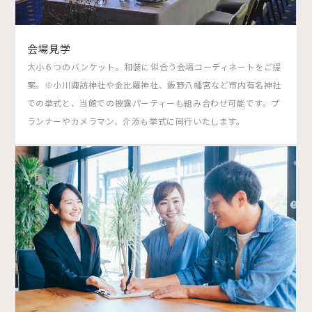
会場見学
大小６つのバンケット。和装に似合う会場コーディネートをご提
案。※小川諏訪神社や金比羅神社、飯野八幡宮など市内有名神社
での挙式と、当館での披露パーティーも組み合わせ可能です。プ
ランナーやカメラマン、介添も挙式に同行いたします。