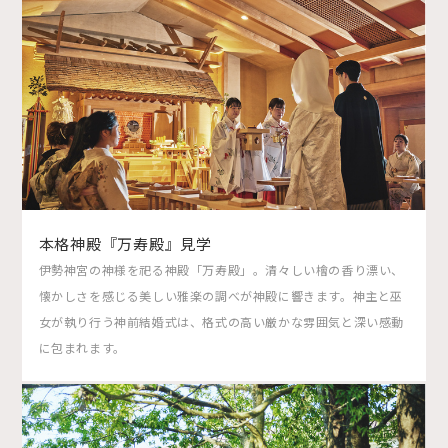
本格神殿『万寿殿』見学
伊勢神宮の神様を祀る神殿「万寿殿」。清々しい檜の香り漂い、
懐かしさを感じる美しい雅楽の調べが神殿に響きます。神主と巫
女が執り行う神前結婚式は、格式の高い厳かな雰囲気と深い感動
に包まれます。