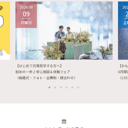
2026.08
202
09
日曜日
土
【はじめて式場見学する方へ】
【お
初めの一歩♪安心相談＆体験フェア
8月
〈結婚式・フォト・会費制・顔合わせ〉
〈15