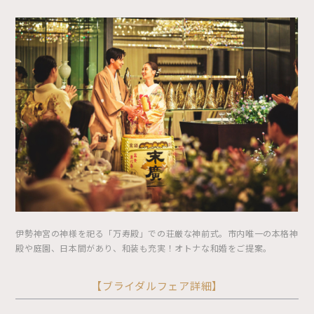
伊勢神宮の神様を祀る「万寿殿」での荘厳な神前式。市内唯一の本格神
殿や庭園、日本間があり、和装も充実！オトナな和婚をご提案。
【ブライダルフェア詳細】