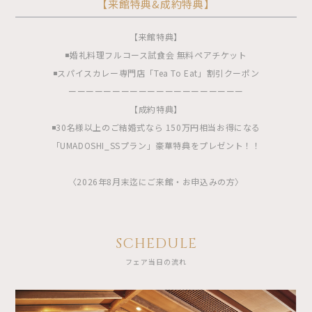
【来館特典&成約特典】
【来館特典】
◾️婚礼料理フルコース試食会 無料ペアチケット
◾️スパイスカレー専門店「Tea To Eat」割引クーポン
ーーーーーーーーーーーーーーーーーーーー
【成約特典】
◾️30名様以上のご結婚式なら 150万円相当お得になる
「UMADOSHI_SSプラン」豪華特典をプレゼント！！
〈2026年8月末迄にご来館・お申込みの方〉
SCHEDULE
フェア当日の流れ