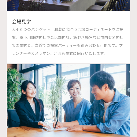
会場見学
大小６つのバンケット。和装に似合う会場コーディネートをご提
案。※小川諏訪神社や金比羅神社、飯野八幡宮など市内有名神社
での挙式と、当館での披露パーティーも組み合わせ可能です。プ
ランナーやカメラマン、介添も挙式に同行いたします。