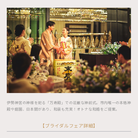
伊勢神宮の神様を祀る「万寿殿」での荘厳な神前式。市内唯一の本格神
殿や庭園、日本間があり、和装も充実！オトナな和婚をご提案。
【ブライダルフェア詳細】