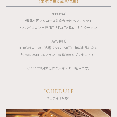
【来館特典&成約特典】
【来館特典】
◾️婚礼料理フルコース試食会 無料ペアチケット
◾️スパイスカレー専門店「Tea To Eat」割引クーポン
ーーーーーーーーーーーーーーーーーーーー
【成約特典】
◾️30名様以上のご結婚式なら 150万円相当お得になる
「UMADOSHI_SSプラン」豪華特典をプレゼント！！
〈2026年8月末迄にご来館・お申込みの方〉
SCHEDULE
フェア当日の流れ