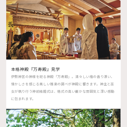
本格神殿『万寿殿』見学
伊勢神宮の神様を祀る神殿「万寿殿」。清々しい檜の香り漂い、
懐かしさを感じる美しい雅楽の調べが神殿に響きます。神主と巫
女が執り行う神前結婚式は、格式の高い厳かな雰囲気と深い感動
に包まれます。