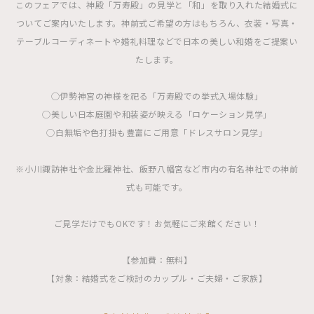
このフェアでは、神殿「万寿殿」の見学と「和」を取り入れた結婚式に
ついてご案内いたします。神前式ご希望の方はもちろん、衣装・写真・
テーブルコーディネートや婚礼料理などで日本の美しい和婚をご提案い
たします。
◯伊勢神宮の神様を祀る「万寿殿での挙式入場体験」
◯美しい日本庭園や和装姿が映える「ロケーション見学」
◯白無垢や色打掛も豊富にご用意「ドレスサロン見学」
※小川諏訪神社や金比羅神社、飯野八幡宮など市内の有名神社での神前
式も可能です。
ご見学だけでもOKです！お気軽にご来館ください！
【参加費：無料】
【対象：結婚式をご検討のカップル・ご夫婦・ご家族】