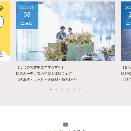
2026.08
202
08
土曜日
土
【はじめて式場見学する方へ】
【お
初めの一歩♪安心相談＆体験フェア
8月
〈結婚式・フォト・会費制・顔合わせ〉
〈15