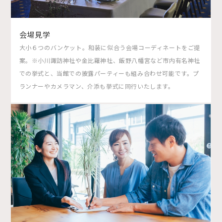
会場見学
大小６つのバンケット。和装に似合う会場コーディネートをご提
案。※小川諏訪神社や金比羅神社、飯野八幡宮など市内有名神社
での挙式と、当館での披露パーティーも組み合わせ可能です。プ
ランナーやカメラマン、介添も挙式に同行いたします。