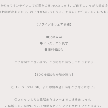
Mを使ってオンラインにて式場をご案内いたします。ご自宅にいながら挙式
の相談が出来るので、お子様がいらっしゃる方や遠方にお住まいの方にもお
【ブライダルフェア詳細】
●会場見学
●ドレスサロン見学
●個別相談会
ご予約制でございます。ご予約をお待ちしております♪
【ZOOM相談会参加の流れ】
①「RESERVATION」より参加希望日時をご予約ください。
②スタッフよりお電話またはメールでご連絡致します。
ご結婚式のご希望について簡単なヒアリングをさせていただきます。