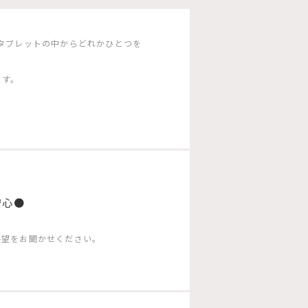
タブレットの中からどれかひとつを
ます。
安心●
要望をお聞かせください。