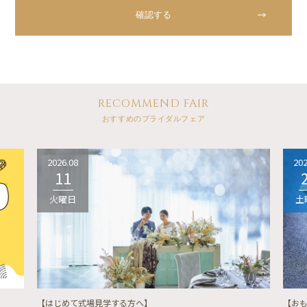
RECOMMEND FAIR
おすすめのブライダルフェア
2026.08
202
11
火曜日
土
【はじめて式場見学する方へ】
【お