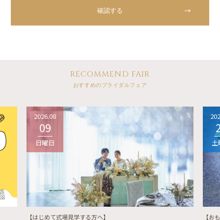
RECOMMEND FAIR
おすすめのブライダルフェア
2026.08
202
09
日曜日
土
【はじめて式場見学する方へ】
【お