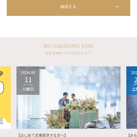
RECOMMEND FAIR
おすすめのブライダルフェア
2026.08
202
11
火曜日
土
【はじめて式場見学する方へ】
【お