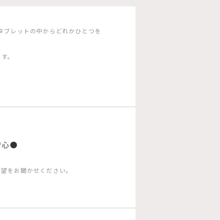
タブレットの中からどれかひとつを
ます。
安心●
要望をお聞かせください。