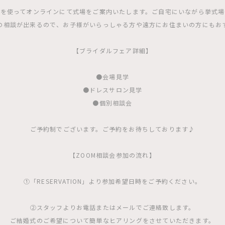
Mを使ってオンラインにて式場をご案内いたします。ご自宅にいながら挙式
の相談が出来るので、お子様がいらっしゃる方や遠方にお住まいの方にもお
【ブライダルフェア詳細】
●会場見学
●ドレスサロン見学
●個別相談会
ご予約制でございます。ご予約をお待ちしております♪
【ZOOM相談会参加の流れ】
①「RESERVATION」より参加希望日時をご予約ください。
②スタッフよりお電話またはメールでご連絡致します。
ご結婚式のご希望について簡単なヒアリングをさせていただきます。