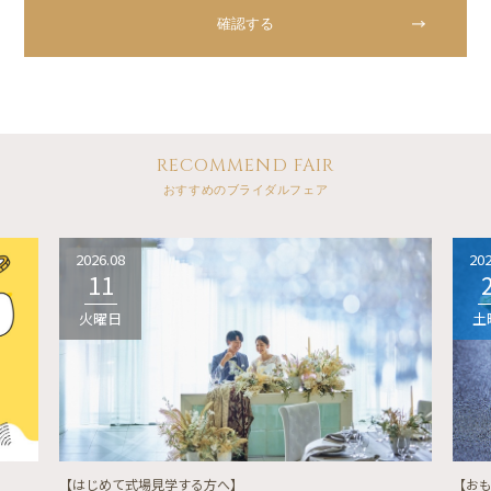
RECOMMEND FAIR
おすすめのブライダルフェア
2026.08
202
11
火曜日
土
【はじめて式場見学する方へ】
【お