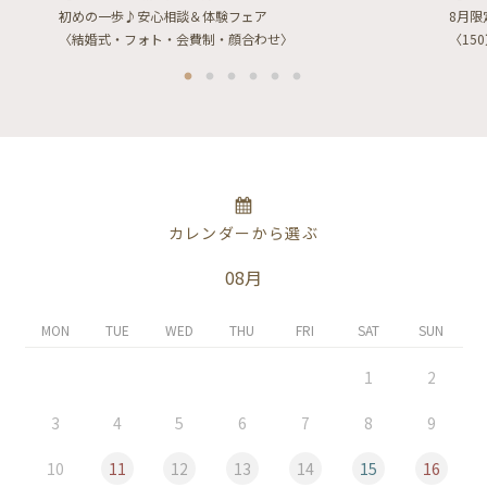
初めの一歩♪安心相談＆体験フェア
8月
〈結婚式・フォト・会費制・顔合わせ〉
〈15
カレンダーから選ぶ
08月
MON
TUE
WED
THU
FRI
SAT
SUN
1
2
3
4
5
6
7
8
9
10
11
12
13
14
15
16