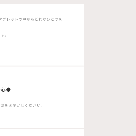
タブレットの中からどれかひとつを
ます。
安心●
要望をお聞かせください。