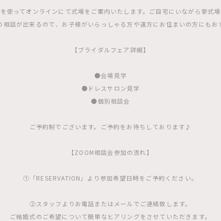
Mを使ってオンラインにて式場をご案内いたします。ご自宅にいながら挙式
の相談が出来るので、お子様がいらっしゃる方や遠方にお住まいの方にもお
【ブライダルフェア詳細】
●会場見学
●ドレスサロン見学
●個別相談会
ご予約制でございます。ご予約をお待ちしております♪
【ZOOM相談会参加の流れ】
①「RESERVATION」より参加希望日時をご予約ください。
②スタッフよりお電話またはメールでご連絡致します。
ご結婚式のご希望について簡単なヒアリングをさせていただきます。