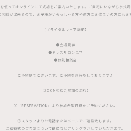
Mを使ってオンラインにて式場をご案内いたします。ご自宅にいながら挙式
の相談が出来るので、お子様がいらっしゃる方や遠方にお住まいの方にもお
【ブライダルフェア詳細】
●会場見学
●ドレスサロン見学
●個別相談会
ご予約制でございます。ご予約をお待ちしております♪
【ZOOM相談会参加の流れ】
①「RESERVATION」より参加希望日時をご予約ください。
②スタッフよりお電話またはメールでご連絡致します。
ご結婚式のご希望について簡単なヒアリングをさせていただきます。