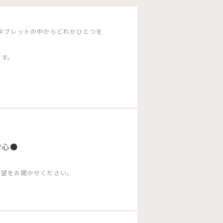
タブレットの中からどれかひとつを
ます。
安心●
要望をお聞かせください。