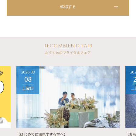
RECOMMEND FAIR
おすすめのブライダルフェア
2026.08
202
08
土曜日
土
【はじめて式場見学する方へ】
【お