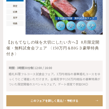
限定
試食
見学
特典
【おもてなしの味を大切にしたい方へ】 8月限定開
催・無料試食会フェア 〈150万円＆BIG３豪華特典
付き〉
時間 : 3時間30分制 12:00 / 16:00
婚礼料理フルコース試食会フェア。3万円相当の豪華婚礼コースをゆ
っくりとご堪能いただけます。会場見学や150万円相当の豪華特典が
ついた限定開催のスペシャルフェア。デート感覚で参加OK◎
このフェアを詳しく見る/・予約する