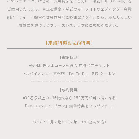
このフェアでは、はじめて式場見学をする方に「最初に知りたい事」を
ご案内いたします。挙式披露宴・挙式のみ・フォトウェディング・会費
制パーティー・顔合わせ会食会など多様なスタイルから、ふたりらしい
結婚式を見つけるファーストステップにご参加ください。
【来館特典&成約特典】
【来館特典】
◾️婚礼料理フルコース試食会 無料ペアチケット
◾️スパイスカレー専門店「Tea To Eat」割引クーポン
ーーーーーーーーーーーーーーーーーーーー
【成約特典】
◾️30名様以上のご結婚式なら 150万円相当お得になる
「UMADOSHI_SSプラン」豪華特典をプレゼント！！
〈2026年8月末迄にご来館・お申込みの方〉