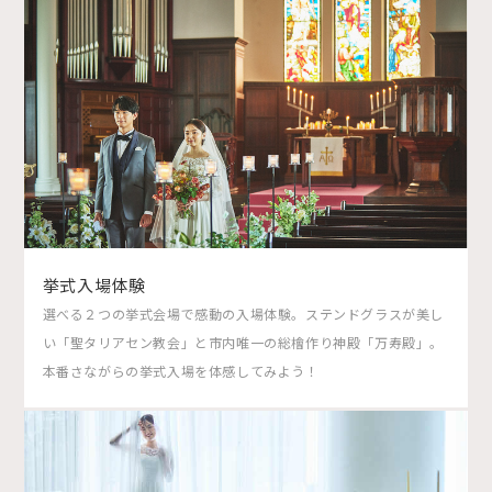
挙式入場体験
選べる２つの挙式会場で感動の入場体験。ステンドグラスが美し
い「聖タリアセン教会」と市内唯一の総檜作り神殿「万寿殿」。
本番さながらの挙式入場を体感してみよう！