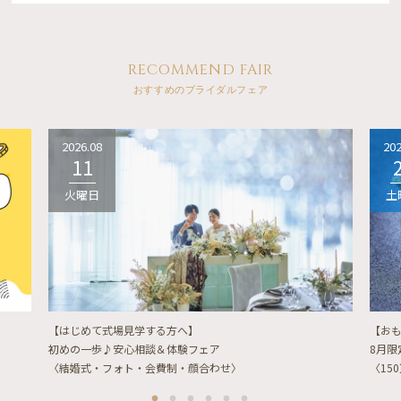
RECOMMEND FAIR
おすすめのブライダルフェア
2026.08
202
11
火曜日
土
【はじめて式場見学する方へ】
【お
初めの一歩♪安心相談＆体験フェア
8月
〈結婚式・フォト・会費制・顔合わせ〉
〈15