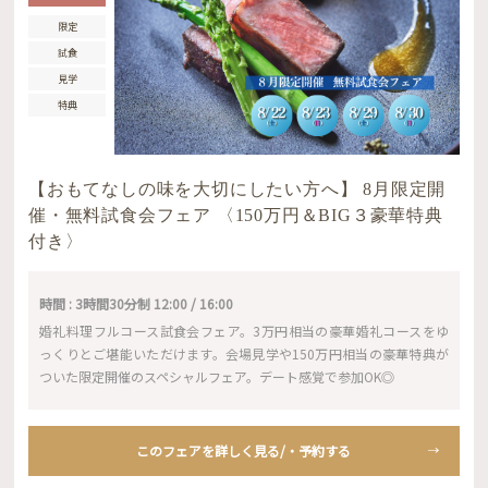
限定
試食
見学
特典
【おもてなしの味を大切にしたい方へ】 8月限定開
催・無料試食会フェア 〈150万円＆BIG３豪華特典
付き〉
時間 : 3時間30分制 12:00 / 16:00
婚礼料理フルコース試食会フェア。3万円相当の豪華婚礼コースをゆ
っくりとご堪能いただけます。会場見学や150万円相当の豪華特典が
ついた限定開催のスペシャルフェア。デート感覚で参加OK◎
このフェアを詳しく見る/・予約する