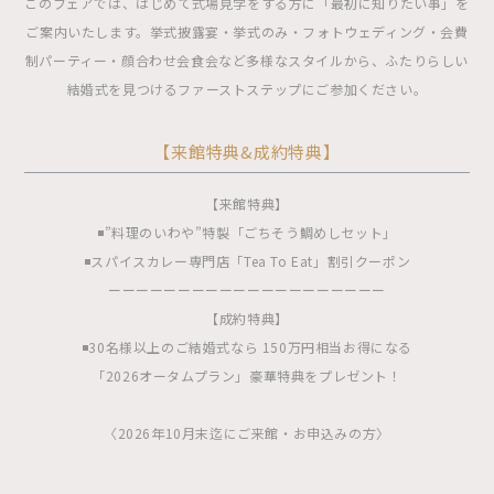
このフェアでは、はじめて式場見学をする方に「最初に知りたい事」を
ご案内いたします。挙式披露宴・挙式のみ・フォトウェディング・会費
制パーティー・顔合わせ会食会など多様なスタイルから、ふたりらしい
結婚式を見つけるファーストステップにご参加ください。
【来館特典&成約特典】
【来館特典】
◾️”料理のいわや”特製「ごちそう鯛めしセット」
◾️スパイスカレー専門店「Tea To Eat」割引クーポン
ーーーーーーーーーーーーーーーーーーーー
【成約特典】
◾️30名様以上のご結婚式なら 150万円相当お得になる
「2026オータムプラン」豪華特典をプレゼント！
〈2026年10月末迄にご来館・お申込みの方〉