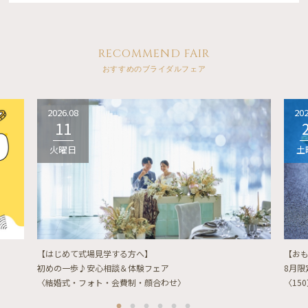
RECOMMEND FAIR
おすすめのブライダルフェア
2026.08
202
11
火曜日
土
【はじめて式場見学する方へ】
【お
初めの一歩♪安心相談＆体験フェア
8月
〈結婚式・フォト・会費制・顔合わせ〉
〈15