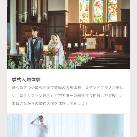
挙式入場体験
選べる２つの挙式会場で感動の入場体験。ステンドグラスが美し
い「聖タリアセン教会」と市内唯一の総檜作り神殿「万寿殿」。
本番さながらの挙式入場を体感してみよう！