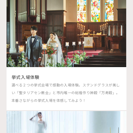
挙式入場体験
選べる２つの挙式会場で感動の入場体験。ステンドグラスが美し
い「聖タリアセン教会」と市内唯一の総檜作り神殿「万寿殿」。
本番さながらの挙式入場を体感してみよう！