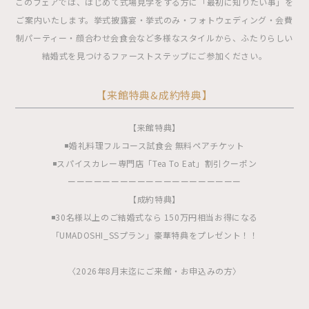
このフェアでは、はじめて式場見学をする方に「最初に知りたい事」を
ご案内いたします。挙式披露宴・挙式のみ・フォトウェディング・会費
制パーティー・顔合わせ会食会など多様なスタイルから、ふたりらしい
結婚式を見つけるファーストステップにご参加ください。
【来館特典&成約特典】
【来館特典】
◾️婚礼料理フルコース試食会 無料ペアチケット
◾️スパイスカレー専門店「Tea To Eat」割引クーポン
ーーーーーーーーーーーーーーーーーーーー
【成約特典】
◾️30名様以上のご結婚式なら 150万円相当お得になる
「UMADOSHI_SSプラン」豪華特典をプレゼント！！
〈2026年8月末迄にご来館・お申込みの方〉