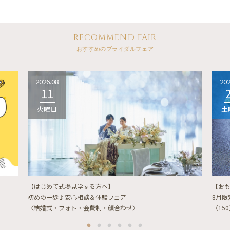
RECOMMEND FAIR
おすすめのブライダルフェア
2026.08
202
11
火曜日
土
【はじめて式場見学する方へ】
【お
初めの一歩♪安心相談＆体験フェア
8月
〈結婚式・フォト・会費制・顔合わせ〉
〈15