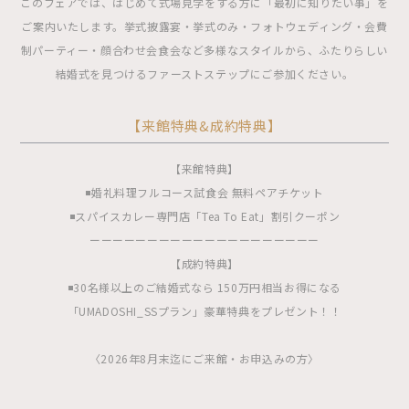
このフェアでは、はじめて式場見学をする方に「最初に知りたい事」を
ご案内いたします。挙式披露宴・挙式のみ・フォトウェディング・会費
制パーティー・顔合わせ会食会など多様なスタイルから、ふたりらしい
結婚式を見つけるファーストステップにご参加ください。
【来館特典&成約特典】
【来館特典】
◾️婚礼料理フルコース試食会 無料ペアチケット
◾️スパイスカレー専門店「Tea To Eat」割引クーポン
ーーーーーーーーーーーーーーーーーーーー
【成約特典】
◾️30名様以上のご結婚式なら 150万円相当お得になる
「UMADOSHI_SSプラン」豪華特典をプレゼント！！
〈2026年8月末迄にご来館・お申込みの方〉