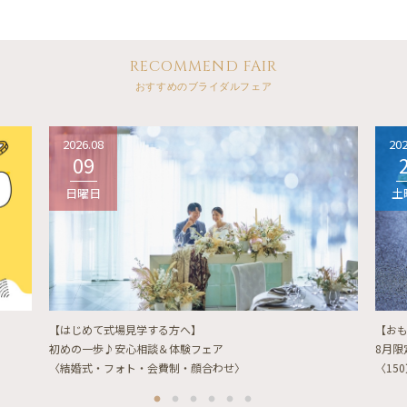
RECOMMEND FAIR
おすすめのブライダルフェア
2026.08
202
09
日曜日
土
【はじめて式場見学する方へ】
【お
初めの一歩♪安心相談＆体験フェア
8月
〈結婚式・フォト・会費制・顔合わせ〉
〈15