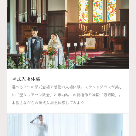
挙式入場体験
選べる２つの挙式会場で感動の入場体験。ステンドグラスが美し
い「聖タリアセン教会」と市内唯一の総檜作り神殿「万寿殿」。
本番さながらの挙式入場を体感してみよう！