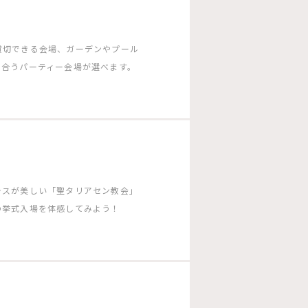
貸切できる会場、ガーデンやプール
に合うパーティー会場が選べます。
ラスが美しい「聖タリアセン教会」
の挙式入場を体感してみよう！