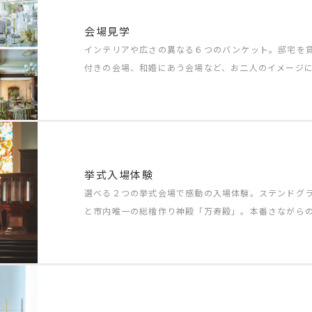
会場見学
インテリアや広さの異なる６つのバンケット。邸宅を
付きの会場、和婚にあう会場など、お二人のイメージ
挙式入場体験
選べる２つの挙式会場で感動の入場体験。ステンドグ
と市内唯一の総檜作り神殿「万寿殿」。本番さながら